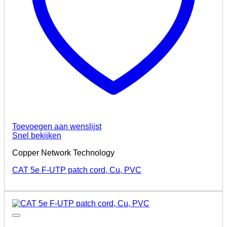
Ca
Video and
Audio
Audio
Converter
and
Accessories
Video
Converter
Toevoegen aan wenslijst
Video
Snel bekijken
Extender
Copper Network Technology
Video
Matrices
CAT 5e F-UTP patch cord, Cu, PVC
Video
Splitter