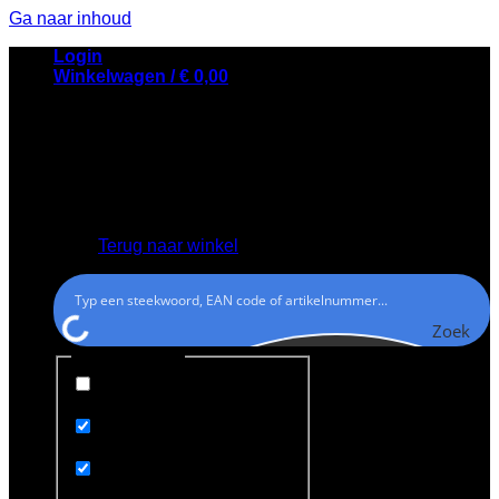
Ga naar inhoud
Login
Winkelwagen /
€
0,00
Geen producten in de winkelwagen.
Terug naar winkel
Zoek
Generic filters
Exact matches only
Search in title
Search in content