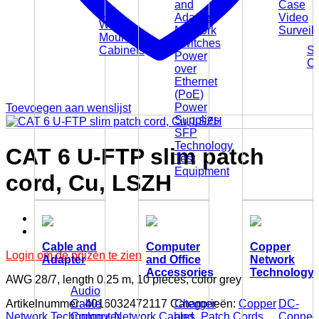
and
Case
10"
Adapter
Video
Wall
Network
Surveil
Mounting
Switches
Cabinets
Su
Power
C
over
Ethernet
(PoE)
Power
Toevoegen aan wenslijst
Supplies
SFP
Technology
CAT 6 U-FTP slim patch
Test
Equipment
cord, Cu, LSZH
Cable and
Computer
Copper
Login om de prijzen te zien
Adapter
and Office
Network
Accessories
Technology
AWG 28/7, length 0.25 m, 10 pieces, color grey
Audio
Artikelnummer:
4016032472117
Categorieën:
Copper
Cable
Charger
DC-
Network Technology
,
Network Cables
,
Patch Cords
Computer
and
Connect