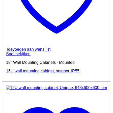
Ca
Video and
Audio
Audio
Converter
and
Toevoegen aan wenslijst
Accessories
Snel bekijken
Video
19" Wall Mounting Cabinets - Mounted
Converter
Video
16U wall mounting cabinet, outdoor, IP55
Extender
Video
Matrices
Video
Splitter