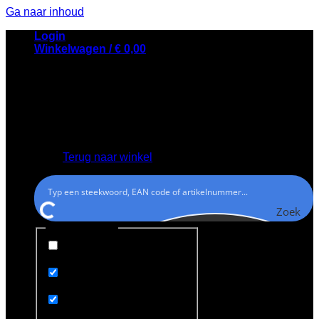
Ga naar inhoud
Login
Winkelwagen /
€
0,00
Geen producten in de winkelwagen.
Terug naar winkel
Zoek
Generic filters
Exact matches only
Search in title
Search in content