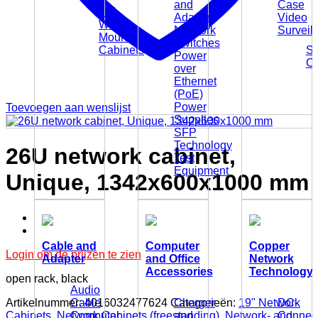
and
Case
10"
Adapter
Video
Wall
Network
Surveil
Mounting
Switches
Cabinets
Su
Power
C
over
Ethernet
(PoE)
Power
Toevoegen aan wenslijst
Supplies
SFP
Technology
26U network cabinet,
Test
Equipment
Unique, 1342x600x1000 mm
Cable and
Computer
Copper
Login om de prijzen te zien
Adapter
and Office
Network
Accessories
Technology
open rack, black
Audio
Artikelnummer:
4016032477624
Categorieën:
19" Network
Cable
Charger
DC-
Cabinets
,
Network Cabinets (freestanding)
,
Network- and
Computer
and
Connect